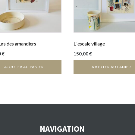
eurs des amandiers
L' escale village
0
€
150,00
€
AJOUTER AU PANIER
AJOUTER AU PANIER
NAVIGATION