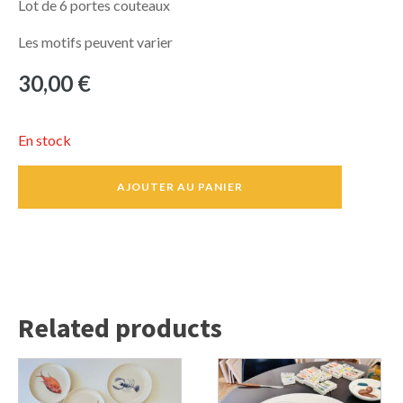
Lot de 6 portes couteaux
Les motifs peuvent varier
30,00
€
En stock
quantité
AJOUTER AU PANIER
de
Portes
couteaux
Related products