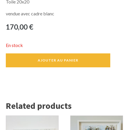
Toile 20x20
vendue avec cadre blanc
170,00
€
En stock
quantité
AJOUTER AU PANIER
de
Une
place
au
soleil
Related products